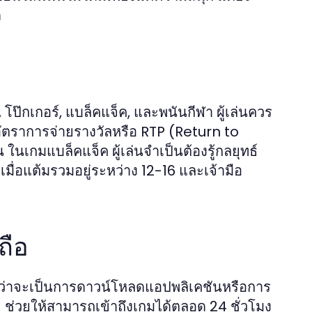
ด
ป๊กเกอร์, แบล็คแจ็ค, และพนันกีฬา ผู้เล่นควร
ตราการจ่ายรางวัลหรือ RTP (Return to
น ในเกมแบล็คแจ็ค ผู้เล่นจำเป็นต้องรู้กลยุทธ์
มื่อแต้มรวมอยู่ระหว่าง 12-16 และเจ้ามือ
ถือ
ไม่ว่าจะเป็นการดาวน์โหลดแอปพลิเคชันหรือการ
id ช่วยให้สามารถเข้าถึงเกมได้ตลอด 24 ชั่วโมง