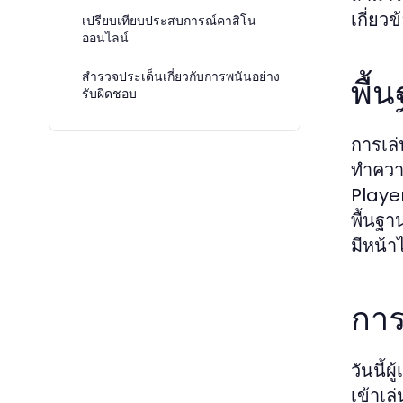
เกี่ยว
เปรียบเทียบประสบการณ์คาสิโน
ออนไลน์
สำรวจประเด็นเกี่ยวกับการพนันอย่าง
พื้
รับผิดชอบ
การเล่
ทำควา
Player
พื้นฐา
มีหน้า
การ
วันนี้
เข้าเล