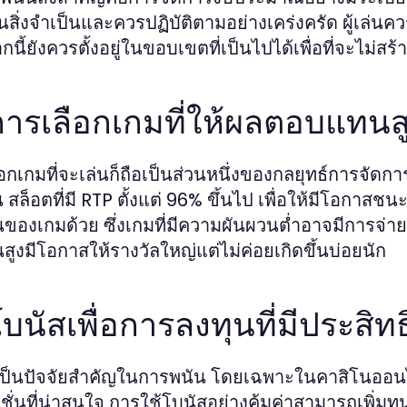
ป็นสิ่งจำเป็นและควรปฏิบัติตามอย่างเคร่งครัด ผู้เล่น
นี้ยังควรตั้งอยู่ในขอบเขตที่เป็นไปได้เพื่อที่จะไม่
ีการเลือกเกมที่ให้ผลตอบแทนส
อกเกมที่จะเล่นก็ถือเป็นส่วนหนึ่งของกลยุทธ์การจัดก
่น สล็อตที่มี RTP ตั้งแต่ 96% ขึ้นไป เพื่อให้มีโอกาส
ของเกมด้วย ซึ่งเกมที่มีความผันผวนต่ำอาจมีการจ่าย
สูงมีโอกาสให้รางวัลใหญ่แต่ไม่ค่อยเกิดขึ้นบ่อยนัก
โบนัสเพื่อการลงทุนที่มีประสิท
เป็นปัจจัยสำคัญในการพนัน โดยเฉพาะในคาสิโนออนไลน
ั่นที่น่าสนใจ การใช้โบนัสอย่างคุ้มค่าสามารถเพิ่มทุ