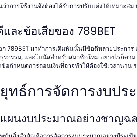
ว่าการใช้งานจึงต้องได้รับการปรับแต่งให้เหมาะสม 
ดีและข้อเสียของ 789BET
อก 789BET มาทำการเดิมพันนั้นมีข้อดีหลายประการ เ
ุรกรรม, และโบนัสสำหรับสมาชิกใหม่ อย่างไรก็ตาม น
ข้อกำหนดการถอนเงินที่อาจทำให้ต้องใช้เวลานาน รวม
ยุทธ์การจัดการงบป
งแผนงบประมาณอย่างชาญฉ
พนันสิ่งสำคัญคือการจัดการงบประมาณอย่างมีระเบีย