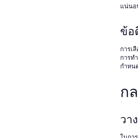
แน่นอน
ข้อ
การเลื
การทำธ
กำหนด
กล
วา
ในการ