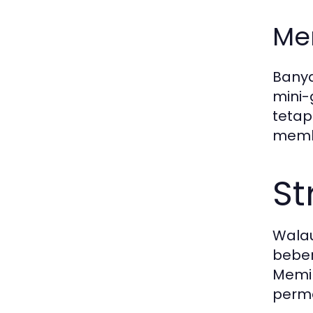
Me
Banya
mini-
tetap
memb
St
Walau
beber
Memil
perma