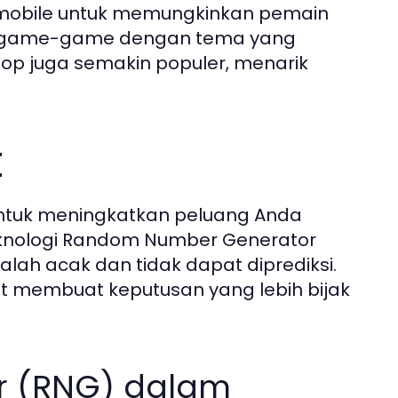
 mobile untuk memungkinkan pemain
tu, game-game dengan tema yang
pop juga semakin populer, menarik
t
untuk meningkatkan peluang Anda
knologi Random Number Generator
lah acak dan tidak dapat diprediksi.
 membuat keputusan yang lebih bijak
 (RNG) dalam