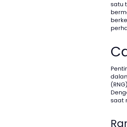
satu 
berma
berke
perha
Ca
Penti
dala
(RNG)
Denga
saat 
Ra