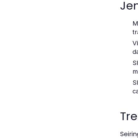
Jen
M
t
V
d
Sl
m
S
c
Tre
Seiri