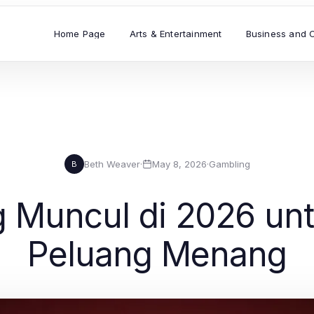
Home Page
Arts & Entertainment
Business and 
Beth Weaver
·
May 8, 2026
·
Gambling
B
ng Muncul di 2026 u
Peluang Menang