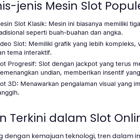
is-jenis Mesin Slot Popul
esin Slot Klasik:
Mesin ini biasanya memiliki t
radisional seperti buah-buahan dan angka.
ideo Slot:
Memiliki grafik yang lebih kompleks, 
an tema interaktif.
ot Progresif:
Slot dengan jackpot yang terus m
emenangkan undian, memberikan insentif yang
lot 3D:
Menawarkan pengalaman visual yang imer
anggih.
n Terkini dalam Slot Onli
ng dengan kemajuan teknologi, tren dalam ind