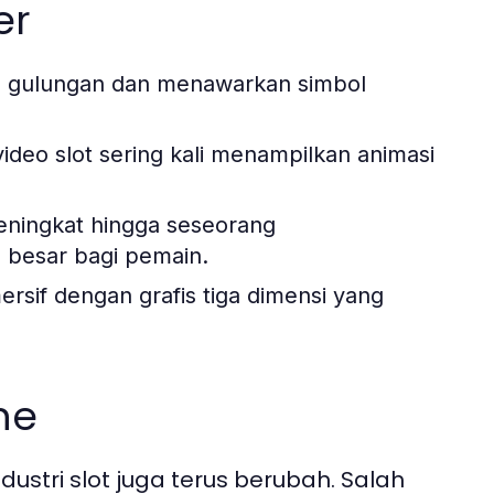
er
iga gulungan dan menawarkan simbol
video slot sering kali menampilkan animasi
eningkat hingga seseorang
 besar bagi pemain.
sif dengan grafis tiga dimensi yang
ne
ustri slot juga terus berubah. Salah