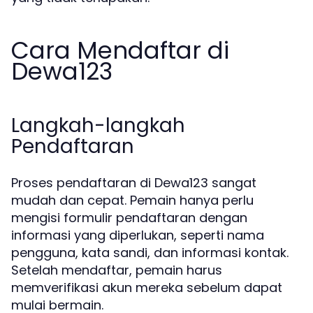
Cara Mendaftar di
Dewa123
Langkah-langkah
Pendaftaran
Proses pendaftaran di Dewa123 sangat
mudah dan cepat. Pemain hanya perlu
mengisi formulir pendaftaran dengan
informasi yang diperlukan, seperti nama
pengguna, kata sandi, dan informasi kontak.
Setelah mendaftar, pemain harus
memverifikasi akun mereka sebelum dapat
mulai bermain.