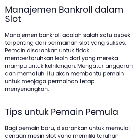
Manajemen Bankroll dalam
Slot
Manajemen bankroll adalah salah satu aspek
terpenting dari permainan slot yang sukses.
Pemain disarankan untuk tidak
mempertaruhkan lebih dari yang mereka
mampu untuk kehilangan. Mengatur anggaran
dan mematuhi itu akan membantu pemain
untuk menjaga permainan tetap
menyenangkan.
Tips untuk Pemain Pemula
Bagi pemain baru, disarankan untuk memulai
dengan mesin slot yang memiliki taruhan