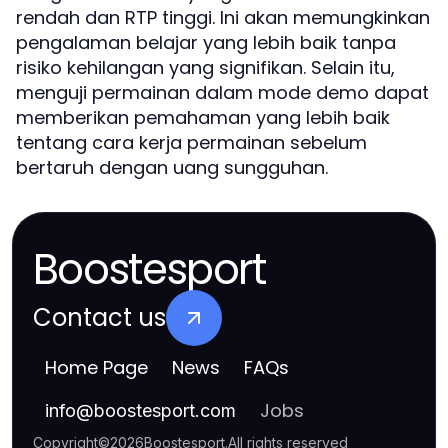
rendah dan RTP tinggi. Ini akan memungkinkan
pengalaman belajar yang lebih baik tanpa
risiko kehilangan yang signifikan. Selain itu,
menguji permainan dalam mode demo dapat
memberikan pemahaman yang lebih baik
tentang cara kerja permainan sebelum
bertaruh dengan uang sungguhan.
Boostesport
Contact us
Home Page
News
FAQs
Jobs
info
@
boostesport.com
Copyright
©
2026
Boostesport
.
All rights reserved