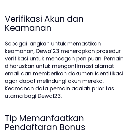
Verifikasi Akun dan
Keamanan
Sebagai langkah untuk memastikan
keamanan, Dewa123 menerapkan prosedur
verifikasi untuk mencegah penipuan. Pemain
diharuskan untuk mengonfirmasi alamat
email dan memberikan dokumen identifikasi
agar dapat melindungi akun mereka.
Keamanan data pemain adalah prioritas
utama bagi Dewa123.
Tip Memanfaatkan
Pendaftaran Bonus