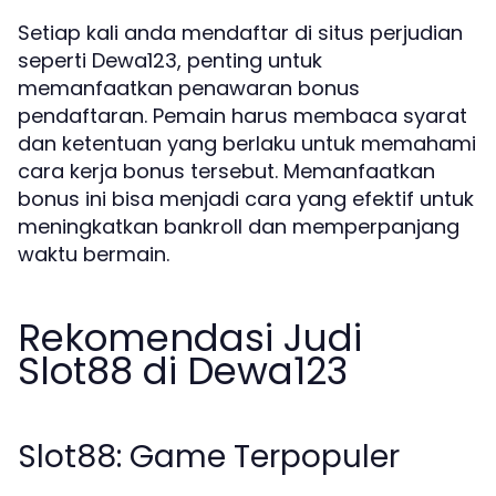
Setiap kali anda mendaftar di situs perjudian
seperti Dewa123, penting untuk
memanfaatkan penawaran bonus
pendaftaran. Pemain harus membaca syarat
dan ketentuan yang berlaku untuk memahami
cara kerja bonus tersebut. Memanfaatkan
bonus ini bisa menjadi cara yang efektif untuk
meningkatkan bankroll dan memperpanjang
waktu bermain.
Rekomendasi Judi
Slot88 di Dewa123
Slot88: Game Terpopuler