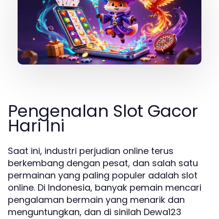
Pengenalan Slot Gacor
Hari Ini
Saat ini, industri perjudian online terus
berkembang dengan pesat, dan salah satu
permainan yang paling populer adalah slot
online. Di Indonesia, banyak pemain mencari
pengalaman bermain yang menarik dan
menguntungkan, dan di sinilah Dewa123