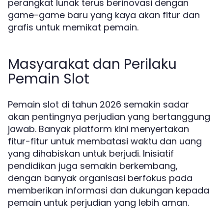
perangkat lunak terus berinovasi dengan
game-game baru yang kaya akan fitur dan
grafis untuk memikat pemain.
Masyarakat dan Perilaku
Pemain Slot
Pemain slot di tahun 2026 semakin sadar
akan pentingnya perjudian yang bertanggung
jawab. Banyak platform kini menyertakan
fitur-fitur untuk membatasi waktu dan uang
yang dihabiskan untuk berjudi. Inisiatif
pendidikan juga semakin berkembang,
dengan banyak organisasi berfokus pada
memberikan informasi dan dukungan kepada
pemain untuk perjudian yang lebih aman.