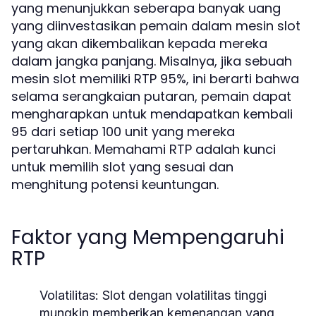
yang menunjukkan seberapa banyak uang
yang diinvestasikan pemain dalam mesin slot
yang akan dikembalikan kepada mereka
dalam jangka panjang. Misalnya, jika sebuah
mesin slot memiliki RTP 95%, ini berarti bahwa
selama serangkaian putaran, pemain dapat
mengharapkan untuk mendapatkan kembali
95 dari setiap 100 unit yang mereka
pertaruhkan. Memahami RTP adalah kunci
untuk memilih slot yang sesuai dan
menghitung potensi keuntungan.
Faktor yang Mempengaruhi
RTP
Volatilitas:
Slot dengan volatilitas tinggi
mungkin memberikan kemenangan yang