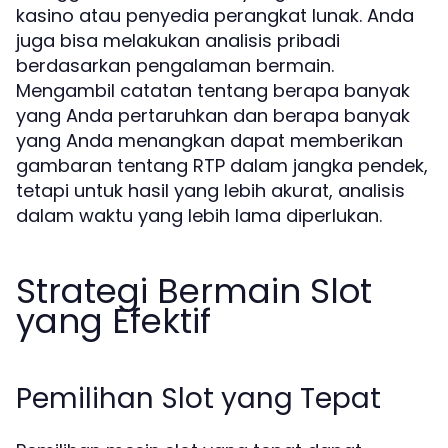
kasino atau penyedia perangkat lunak. Anda
juga bisa melakukan analisis pribadi
berdasarkan pengalaman bermain.
Mengambil catatan tentang berapa banyak
yang Anda pertaruhkan dan berapa banyak
yang Anda menangkan dapat memberikan
gambaran tentang RTP dalam jangka pendek,
tetapi untuk hasil yang lebih akurat, analisis
dalam waktu yang lebih lama diperlukan.
Strategi Bermain Slot
yang Efektif
Pemilihan Slot yang Tepat