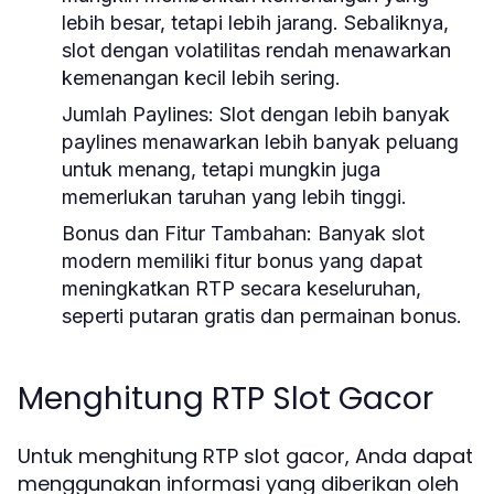
lebih besar, tetapi lebih jarang. Sebaliknya,
slot dengan volatilitas rendah menawarkan
kemenangan kecil lebih sering.
Jumlah Paylines:
Slot dengan lebih banyak
paylines menawarkan lebih banyak peluang
untuk menang, tetapi mungkin juga
memerlukan taruhan yang lebih tinggi.
Bonus dan Fitur Tambahan:
Banyak slot
modern memiliki fitur bonus yang dapat
meningkatkan RTP secara keseluruhan,
seperti putaran gratis dan permainan bonus.
Menghitung RTP Slot Gacor
Untuk menghitung RTP slot gacor, Anda dapat
menggunakan informasi yang diberikan oleh