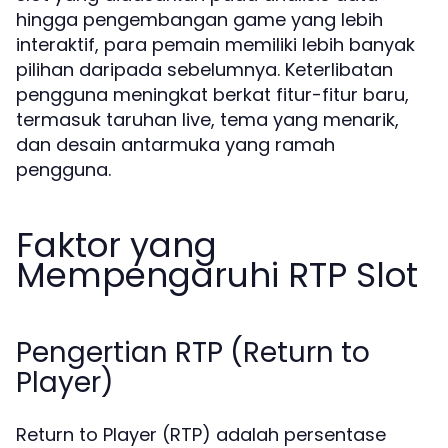
hingga pengembangan game yang lebih
interaktif, para pemain memiliki lebih banyak
pilihan daripada sebelumnya. Keterlibatan
pengguna meningkat berkat fitur-fitur baru,
termasuk taruhan live, tema yang menarik,
dan desain antarmuka yang ramah
pengguna.
Faktor yang
Mempengaruhi RTP Slot
Pengertian RTP (Return to
Player)
Return to Player (RTP) adalah persentase