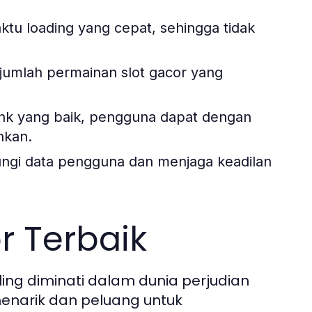
u loading yang cepat, sehingga tidak
mlah permainan slot gacor yang
link yang baik, pengguna dapat dengan
hkan.
ngi data pengguna dan menjaga keadilan
r Terbaik
ing diminati dalam dunia perjudian
menarik dan peluang untuk