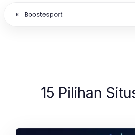
Boostesport
B
15 Pilihan Sit