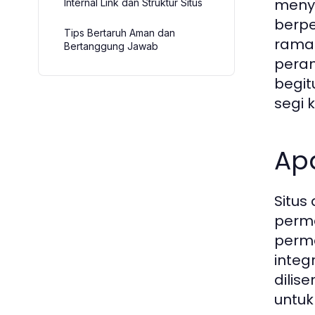
meny
Internal Link dan Struktur Situs
berpe
Tips Bertaruh Aman dan
ramah
Bertanggung Jawab
peran
begit
segi 
Apa
Situs
perma
perma
integ
dilis
untuk