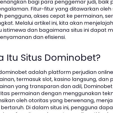
enangkan bagi para penggemar judi, baik
ngalaman. Fitur-fitur yang ditawarkan oleh 
 pengguna, akses cepat ke permainan, ser
gkat. Melalui artikel ini, kita akan menjel
u istimewa dan bagaimana situs ini dapat
kenyamanan dan efisiensi.
 Itu Situs Dominobet?
 dominobet adalah platform perjudian on
inan, termasuk slot, kasino langsung, da
inan yang transparan dan adil, Dominobe
ritas permainan dengan menggunakan teknolog
ensikan oleh otoritas yang berwenang, men
 bertaruh. Di dalam situs ini, pengguna 