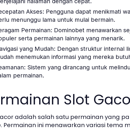
enjelajahi halaman dengan cepat.
ecepatan Akses:
Pengguna dapat menikmati wakt
erlu menunggu lama untuk mulai bermain.
eragam Permainan:
Dominobet menawarkan seju
opuler serta permainan lainnya yang menarik.
avigasi yang Mudah:
Dengan struktur internal 
udah menemukan informasi yang mereka butu
eamanan:
Sistem yang dirancang untuk melindu
alam permainan.
rmainan Slot Gaco
gacor adalah salah satu permainan yang pal
e. Permainan ini menawarkan variasi tema 