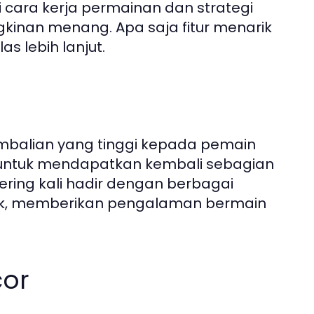
ara kerja permainan dan strategi
inan menang. Apa saja fitur menarik
as lebih lanjut.
embalian yang tinggi kepada pemain
i untuk mendapatkan kembali sebagian
sering kali hadir dengan berbagai
rik, memberikan pengalaman bermain
cor