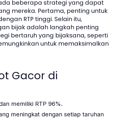
ada beberapa strategi yang dapat
g mereka. Pertama, penting untuk
gan RTP tinggi. Selain itu,
an bijak adalah langkah penting
egi bertaruh yang bijaksana, seperti
memungkinkan untuk memaksimalkan
t Gacor di
dan memiliki RTP 96%.
yang meningkat dengan setiap taruhan