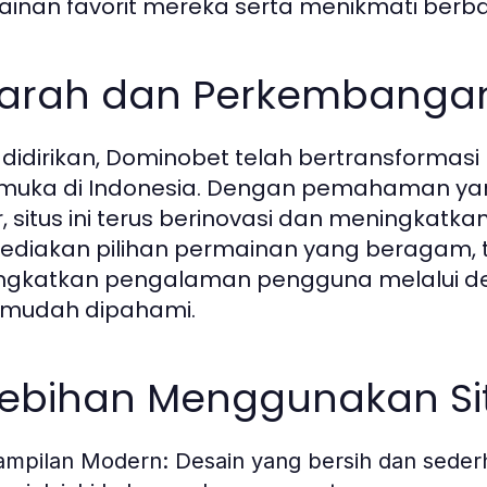
inan favorit mereka serta menikmati berba
jarah dan Perkembanga
 didirikan, Dominobet telah bertransformasi 
emuka di Indonesia. Dengan pemahaman y
, situs ini terus berinovasi dan meningkatk
diakan pilihan permainan yang beragam, t
gkatkan pengalaman pengguna melalui desa
 mudah dipahami.
lebihan Menggunakan Si
ampilan Modern:
Desain yang bersih dan sede