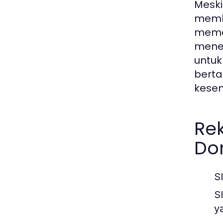
Meski
memb
memah
menet
untuk
bert
kese
Re
Do
S
S
y