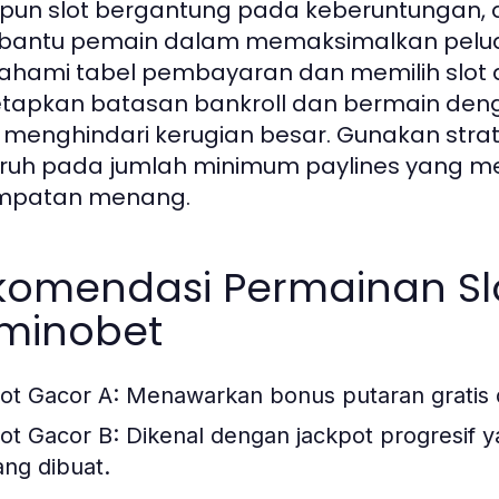
pun slot bergantung pada keberuntungan, 
antu pemain dalam memaksimalkan peluan
ami tabel pembayaran dan memilih slot den
apkan batasan bankroll dan bermain deng
 menghindari kerugian besar. Gunakan strat
aruh pada jumlah minimum paylines yang 
mpatan menang.
komendasi Permainan Slo
minobet
lot Gacor A:
Menawarkan bonus putaran gratis 
lot Gacor B:
Dikenal dengan jackpot progresif 
ang dibuat.