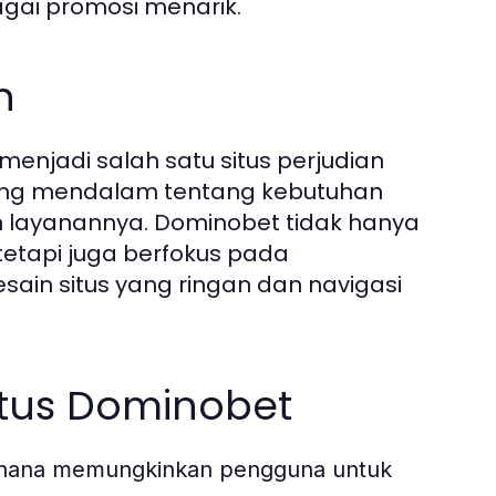
gai promosi menarik.
n
menjadi salah satu situs perjudian
ang mendalam tentang kebutuhan
an layanannya. Dominobet tidak hanya
etapi juga berfokus pada
in situs yang ringan dan navigasi
tus Dominobet
rhana memungkinkan pengguna untuk