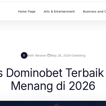
Home Page
Arts & Entertainment
Business and 
Beth Weaver
·
May 28, 2026
·
Gambling
B
us Dominobet Terbaik
Menang di 2026