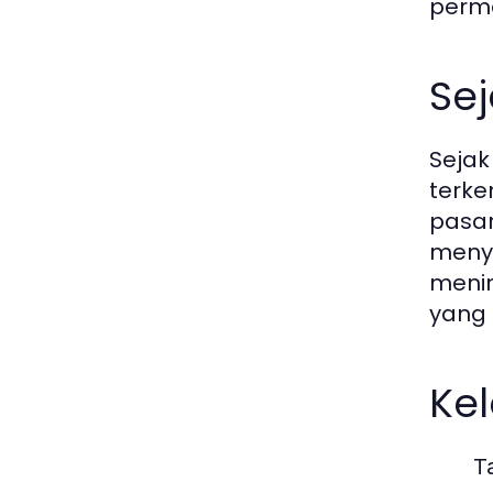
perma
Se
Sejak
terk
pasar
menye
menin
yang
Ke
T